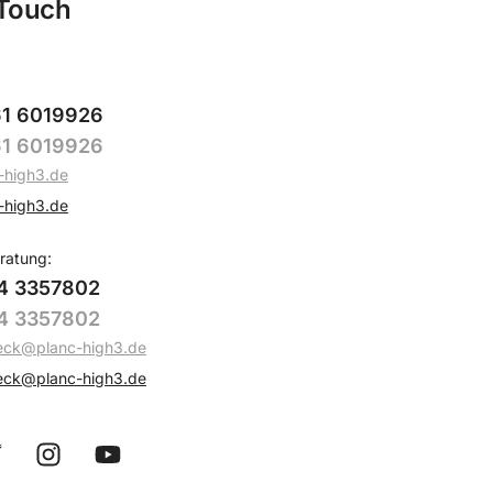
 Touch
61 6019926
61 6019926
-high3.de
-high3.de
ratung:
74 3357802
74 3357802
beck@planc-high3.de
beck@planc-high3.de