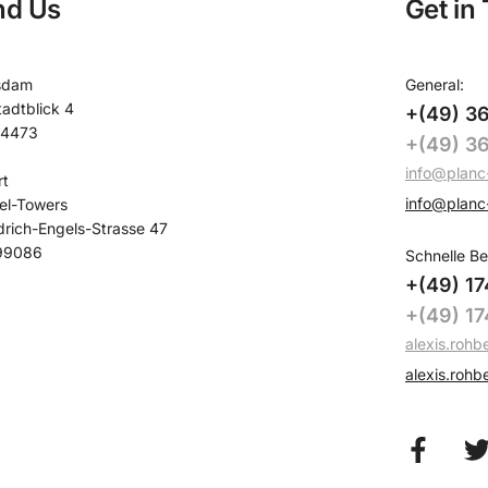
nd Us
Get in
sdam
General:
tadtblick 4
+(49) 3
14473
+(49) 3
info@planc
rt
info@planc
el-Towers
drich-Engels-Strasse 47
99086
Schnelle Be
+(49) 1
+(49) 1
alexis.roh
alexis.roh