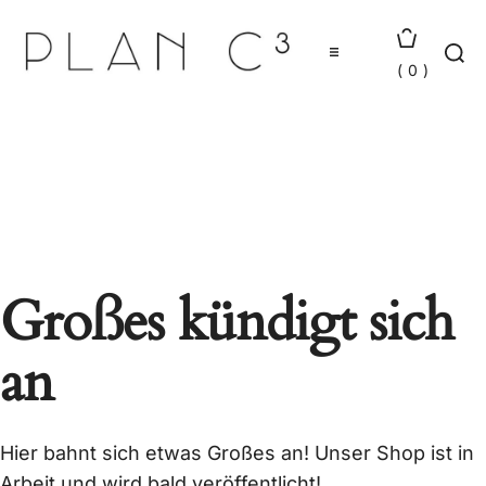
0
PLAN C³
Onlineshop
Warenwirtschaft
Optimierung
Großes kündigt sich
Hosting
an
News
Kontakt
Hier bahnt sich etwas Großes an! Unser Shop ist in
Arbeit und wird bald veröffentlicht!