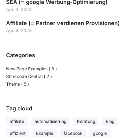
SEA (= google Werbung-Optimierung)
Apr. 4, 2023
Affiliate (= Partner verdienen Provisionen)
Apr. 4, 2023
Categories
New Page Examples
( 8 )
Shortcode Central
( 2 )
Theme
( 5 )
Tag cloud
affiliate
automatisierung
beratung
Blog
effizient
Example
facebook
google