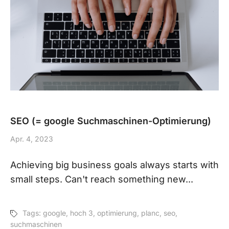
SEO (= google Suchmaschinen-Optimierung)
Apr. 4, 2023
Achieving big business goals always starts with
small steps. Can't reach something new...
Tags:
google
,
hoch 3
,
optimierung
,
planc
,
seo
,
suchmaschinen