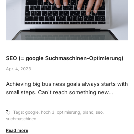
SEO (= google Suchmaschinen-Optimierung)
Apr. 4, 2023
Achieving big business goals always starts with
small steps. Can't reach something new...
Tags:
google
,
hoch 3
,
optimierung
,
planc
,
seo
,
suchmaschinen
Read more